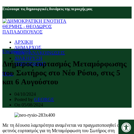
Eνώνουμε τις δημιουργικές δυνάμεις της περιοχής μας
ΑΡΧΙΚΗ
ΔΗΜΑΡΧΟΣ
Uncategorized
ΝΕΑ – ΑΝΑΚΟΙΝΩΣΕΙΣ
ΔΙΑΚΗΡΥΞΗ
Διήμερος εορτασμός Μεταμόρφωσης
ΕΠΙΚΟΙΝΩΝΙΑ
του Σωτήρος στο Νέο Ρύσιο, στις 5
Menu
και 6 Αυγούστου
04/10/2024
Posted by
GEORGE
On 05/08/2024
Ανοίξτε 
Με τη δέουσα λαμπρότητα αναμένεται να πραγματοποιηθεί ο
φετινός εορτασμός για τη Μεταμόρφωση του Σωτήρος στη