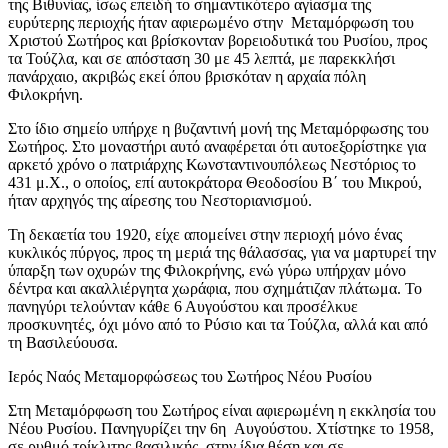
της Βιθυνίας, ίσως επειδή το σημαντικότερο αγίασμα της
ευρύτερης περιοχής ήταν αφιερωμένο στην Μεταμόρφωση του
Χριστού Σωτήρος και βρίσκονταν βορειοδυτικά του Ρυσίου, προς
τα Τούζλα, και σε απόσταση 30 με 45 λεπτά, με παρεκκλήσι
πανάρχαιο, ακριβώς εκεί όπου βρισκόταν η αρχαία πόλη
Φιλοκρήνη.
Στο ίδιο σημείο υπήρχε η βυζαντινή μονή της Μεταμόρφωσης του
Σωτήρος. Στο μοναστήρι αυτό αναφέρεται ότι αυτοεξορίστηκε για
αρκετό χρόνο ο πατριάρχης Κωνσταντινουπόλεως Νεστόριος το
431 μ.Χ., ο οποίος, επί αυτοκράτορα Θεοδοσίου Β΄ του Mικρού,
ήταν αρχηγός της αίρεσης του Νεστοριανισμού.
Τη δεκαετία του 1920, είχε απομείνει στην περιοχή μόνο ένας
κυκλικός πύργος, προς τη μεριά της θάλασσας, για να μαρτυρεί την
ύπαρξη των οχυρών της Φιλοκρήνης, ενώ γύρω υπήρχαν μόνο
δέντρα και ακαλλιέργητα χωράφια, που σχημάτιζαν πλάτωμα. Το
πανηγύρι τελούνταν κάθε 6 Αυγούστου και προσέλκυε
προσκυνητές, όχι μόνο από το Ρύσιο και τα Τούζλα, αλλά και από
τη Bασιλεύουσα.
Ιερός Ναός Μεταμορφώσεως του Σωτήρος Νέου Ρυσίου
Στη Μεταμόρφωση του Σωτήρος είναι αφιερωμένη η εκκλησία του
Νέου Ρυσίου. Πανηγυρίζει την 6η Αυγούστου. Χτίστηκε το 1958,
σε ρυθμό τρίκλιτης βασιλικής, στην ίδια θέση και σε