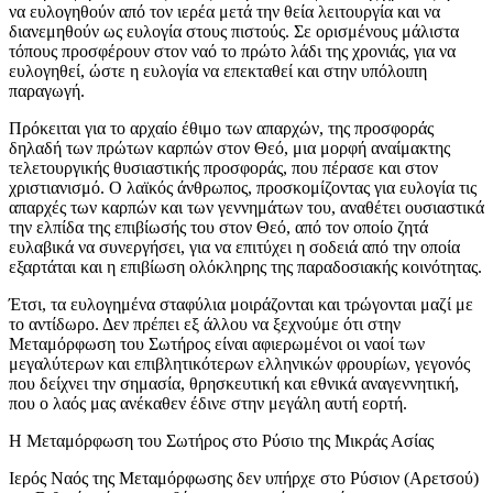
να ευλογηθούν από τον ιερέα μετά την θεία λειτουργία και να
διανεμηθούν ως ευλογία στους πιστούς. Σε ορισμένους μάλιστα
τόπους προσφέρουν στον ναό το πρώτο λάδι της χρονιάς, για να
ευλογηθεί, ώστε η ευλογία να επεκταθεί και στην υπόλοιπη
παραγωγή.
Πρόκειται για το αρχαίο έθιμο των απαρχών, της προσφοράς
δηλαδή των πρώτων καρπών στον Θεό, μια μορφή αναίμακτης
τελετουργικής θυσιαστικής προσφοράς, που πέρασε και στον
χριστιανισμό. Ο λαϊκός άνθρωπος, προσκομίζοντας για ευλογία τις
απαρχές των καρπών και των γεννημάτων του, αναθέτει ουσιαστικά
την ελπίδα της επιβίωσής του στον Θεό, από τον οποίο ζητά
ευλαβικά να συνεργήσει, για να επιτύχει η σοδειά από την οποία
εξαρτάται και η επιβίωση ολόκληρης της παραδοσιακής κοινότητας.
Έτσι, τα ευλογημένα σταφύλια μοιράζονται και τρώγονται μαζί με
το αντίδωρο. Δεν πρέπει εξ άλλου να ξεχνούμε ότι στην
Μεταμόρφωση του Σωτήρος είναι αφιερωμένοι οι ναοί των
μεγαλύτερων και επιβλητικότερων ελληνικών φρουρίων, γεγονός
που δείχνει την σημασία, θρησκευτική και εθνικά αναγεννητική,
που ο λαός μας ανέκαθεν έδινε στην μεγάλη αυτή εορτή.
Η Μεταμόρφωση του Σωτήρος στο Ρύσιο της Μικράς Ασίας
Ιερός Ναός της Μεταμόρφωσης δεν υπήρχε στο Ρύσιον (Αρετσού)