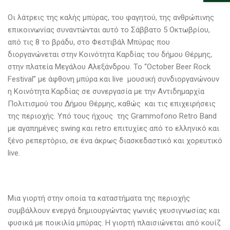
Οι λάτρεις της καλής μπύρας, του φαγητού, της ανθρώπινης
επικοινωνίας συναντώνται αυτό το Σάββατο 5 Οκτωβρίου,
από τις 8 το βράδυ, στο Φεστιβάλ Μπύρας που
διοργανώνεται στην Κοινότητα Καρδίας του δήμου Θέρμης,
στην πλατεία Μεγάλου Αλεξάνδρου. Το “October Beer Rock
Festival” με άφθονη μπύρα και live μουσική συνδιοργανώνουν
η Κοινότητα Καρδίας σε συνεργασία με την Αντιδημαρχία
Πολιτισμού του Δήμου Θέρμης, καθώς και τις επιχειρήσεις
της περιοχής. Υπό τους ήχους της Grammofono Retro Band
με αγαπημένες swing και retro επιτυχίες από το ελληνικό και
ξένο ρεπερτόριο, σε ένα άκρως διασκεδαστικό και χορευτικό
live.
Μια γιορτή στην οποία τα καταστήματα της περιοχής
συμβάλλουν ενεργά δημιουργώντας γωνιές γευσιγνωσίας και
φυσικά με ποικιλία μπύρας. Η γιορτή πλαισιώνεται από κουίζ