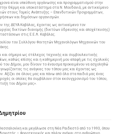
χρονα είναι υπεύθυνη οργάνωσης και προγραμματισμού στην
στην Θέρμη και υποκατάστημα στα Ν. Μουδανιά, με αντικείμενο
ιών στους Τομείς Ανάπτυξης – Επενδυτικών Προγραμμάτων,
ιρήσεων και δημόσιων οργανισμών.
ν της ΔΕΥΑ Καβάλας, έχοντας ως αντικείμενο τον
υργίας δικτύων διανομής (δικτύων ύδρευσης και αποχέτευσης)
αταστάσεων στις Ε.Ε.Λ. Καβάλας.
βουλίου του Συλλόγου Φοιτητών Μηχανολόγων Μηχανικών του
ράκης.
ρι και σήμερα ως στέλεχος τεχνικής και συμβουλευτικής
έων, καθώς επίσης και η καθημερινή μου επαφή με τις σχολικές
ού του Δήμου, μου δίνουν το έναυσμα προκειμένου να ασχοληθώ
 γνωρίζοντας τις ανάγκες του τόπου μας και έχοντας ως
 Αξίζει σε όλους μας και πάνω από όλα στα παιδιά μας ένας
αροχές οι οποίες θα συμβάλουν στον εκσυγχρονισμό του τόπου,
πτυξη του Δήμου μας».
Δημητρίου
Θεσσαλονίκη και μεγάλωσε στη Νέα Ραιδεστό από το 1993, όπου
Λογιστής – Φοροτεχνικός και πλέον ανήκει στο ανθρώπινο