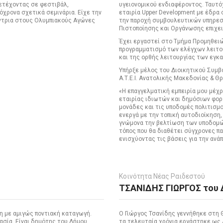
μετέχοντας σε φεστιβάλ,
υγειονομικού ενδιαφέροντος. Ταυτό
χρονα σχετικά σεμινάρια. Είχε την
εταιρία Upper Development με έδρα 
όντρια στους Ολυμπιακούς Αγώνες
την παροχή συμβουλευτικών υπηρεσ
Πιστοποίησης και Οργάνωσης επιχε
Έχει εργαστεί στο Τμήμα Προμηθειώ
προγραμματισμό των ελέγχων λειτο
και της ορθής λειτουργίας των εγκ
Υπήρξε μέλος του Διοικητικού Συμ
Α.Τ.Ε.Ι. Ανατολικής Μακεδονίας & Θ
«Η επαγγελματική εμπειρία μου μέχ
εταιρίας ιδιωτών και δημόσιων φορ
μονάδες και τις υποδομές πολιτισμ
ενεργά με την τοπική αυτοδιοίκηση,
γνώμονα την βελτίωση των υποδομών.
τόπος που θα διαθέτει σύγχρονες π
ενισχύοντας τις βάσεις για την ανά
Κοινότητα Νέας Ραιδεστού
ΤΣΑΝΙΔΗΣ ΓΙΩΡΓΟΣ του 
η με αμιγώς ποντιακή καταγωγή.
Ο Γιώργος Τσανίδης γεννήθηκε στη 
τασία. Είναι δημότης του Δήμου
τα τελευταία χρόνια εργάστηκε ως 