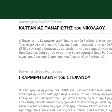
Κοινότητα Νέας Ραιδεστού
ΚΑΤΡΑΝΙΑΣ ΠΑΝΑΓΙΩΤΗΣ του ΝΙΚΟΛΑΟΥ
Ο Παναγιώτης Κατρανιάς γεννήθηκε στη Νέα Ραιδεστό, όπου μεγ
Το επάγγελμά του είναι αγρότης και δραστηριοποιείται στη Νέα 
ΚΕΤΕ στον τομέα Οικονομίας και Διοίκησης, στο τμήμα Λογιστών
διετέλεσε πρόεδρος του Αγροτικού Συνεταιρισμού Νέας Ραιδεσ
είναι πρόεδρος της Δημοτικής Κοινότητας Νέας Ραιδεστού.
Κοινότητα Νέας Ραιδεστού
ΓΚΑΡΜΙΡΗ ΕΛΕΝΗ του ΣΤΕΦΑΝΟΥ
Η Γκαρμίρη Ελένη γεννήθηκε (1981) και μεγάλωσε στη Νέα Ραιδεστ
παντρεμένη με τον καθηγητή Αγγλικών Ρούσσινο Βασίλη και έχουν
Κατερίνα. Είναι απόφοιτη του Τμήματος Επιστήμης Φυσικής Αγω
ειδίκευση στον παραδοσιακό χορό και την ενόργανη γυμναστική.
δασκάλα παραδοσιακού χορού στα τμήματα των Κέντρων Πολιτι
δραστηριοποιείται και σε άλλους πολιτιστικούς συλλόγους. Η αγ