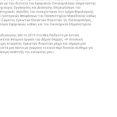
ών με την ιδιότητα του Εφοριακού Οικονομολόγου υπηρετώντας
πτυχιούχος Οργάνωσης και Διοίκησης Επιχειρήσεων του
απτυχιακές σπουδές του συνεχίστηκαν στο τμήμα Φορολογικής
 Στρατηγικών Αποφάσεων του Πανεπιστημίου Μακεδονίας καθώς
ου Σώματος Ορκωτών Ελεγκτών Λογιστών. Ως Οικονομολόγος,
λόγου Εφοριακών, καθώς και του Οικονομικού Επιμελητηρίου
διοίκησης από το 2019 στη Νέα Ραιδεστό με έντονη
ικά και θεσμικά όργανα του Δήμου Θέρμης. «Η συνολική
εχος εταιρείας Ορκωτών Λογιστών μέχρι και σήμερα μου
ντά μου πάντα με γνώμονα το κοινό περί δικαίου αίσθημα για
ιώσιμη ανάπτυξη της κοινωνίας μας».