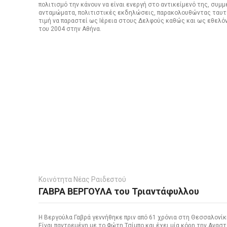
πολιτισμό την κάνουν να είναι ενεργή στο αντικείμενό της, συμ
ανταμώματα, πολιτιστικές εκδηλώσεις, παρακολουθώντας ταυτό
τιμή να παραστεί ως Ιέρεια στους Δελφούς καθώς και ως εθελ
του 2004 στην Αθήνα.
Κοινότητα Νέας Ραιδεστού
ΓΑΒΡΑ ΒΕΡΓΟΥΛΑ του Τριαντάφυλλου
Η Βεργούλα Γαβρά γεννήθηκε πριν από 61 χρόνια στη Θεσσαλονίκ
Είναι παντρεμένη με το Φώτη Τσίμπο και έχει μία κόρη την Ανασ