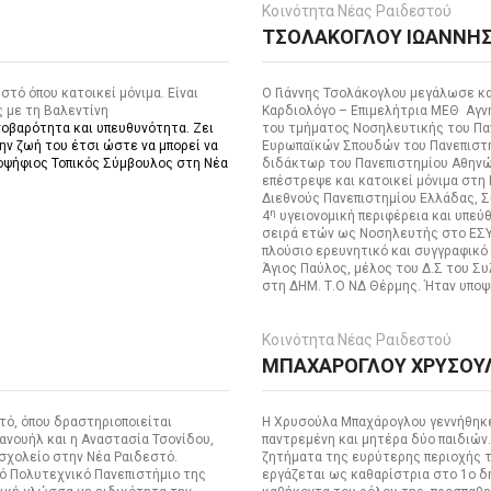
Κοινότητα Νέας Ραιδεστού
ΤΣΟΛΑΚΟΓΛΟΥ ΙΩΑΝΝΗΣ
τό όπου κατοικεί μόνιμα. Είναι
Ο Γιάννης Τσολάκογλου μεγάλωσε και
 με τη Βαλεντίνη
Καρδιολόγο – Επιμελήτρια ΜΕΘ Αγνή 
σοβαρότητα και υπευθυνότητα. Ζει
του τμήματος Νοσηλευτικής του Πα
ην ζωή του έτσι ώστε να μπορεί να
Ευρωπαϊκών Σπουδών του Πανεπιστη
υποψήφιος Τοπικός Σύμβουλος στη Νέα
διδάκτωρ του Πανεπιστημίου Αθηνώ
επέστρεψε και κατοικεί μόνιμα στη
Διεθνούς Πανεπιστημίου Ελλάδας, 
η
4
υγειονομική περιφέρεια και υπεύθ
σειρά ετών ως Νοσηλευτής στο ΕΣΥ,
πλούσιο ερευνητικό και συγγραφικό
Άγιος Παύλος, μέλος του Δ.Σ του 
στη ΔΗΜ. Τ.Ο ΝΔ Θέρμης. Ήταν υποψ
Κοινότητα Νέας Ραιδεστού
ΜΠΑΧΑΡΟΓΛΟΥ ΧΡΥΣΟΥΛ
ό, όπου δραστηριοποιείται
Η Χρυσούλα Μπαχάρογλου γεννήθηκε 
ανουήλ και η Αναστασία Τσονίδου,
παντρεμένη και μητέρα δύο παιδιών.
 σχολείο στην Νέα Ραιδεστό.
ζητήματα της ευρύτερης περιοχής τ
ό Πολυτεχνικό Πανεπιστήμιο της
εργάζεται ως καθαρίστρια στο 1ο δ