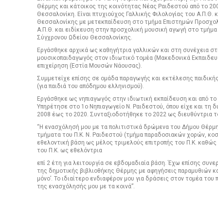
Θέρμης και κάτοικος της κοινότητας Νέας Ραιδεστού από το 2
Θεσσαλονίκη. Είναι πτυχιούχος Γαλλικής Φιλολογίας του Α.Π.Θ.
Θεσσαλονίκης με μετεκπαίδευση στο τμήμα Επιστημών Προσχολ
Α.Π.Θ. και ειδίκευση στην προσχολική μουσική αγωγή στο τμήμ
Σύγχρονου Ωδείου Θεσσαλονίκης.
Εργάσθηκε αρχικά ως καθηγήτρια γαλλικών και στη συνέχεια σ
μουσικοπαιδαγωγός στον ιδιωτικό τομέα (Μακεδονικά Εκπαιδευτ
επιχείρηση (Εστία Μουσών Νάουσας).
Συμμετείχε επίσης σε ομάδα παραγωγής και εκτέλεσης παιδική
(για παιδιά του απόδημου ελληνισμού).
Εργάσθηκε ως νηπιαγωγός στην ιδιωτική εκπαίδευση και από το
Υπηρέτησε στο 1ο Νηπιαγωγείο Ν. Ραιδεστού, όπου είχε και τη δ
2008 έως το 2020. Συνταξιοδοτήθηκε το 2022 ως διευθύντρια τ
“Η ενασχόλησή μου με τα πολιτιστικά δρώμενα του Δήμου Θέρμ
τμήματα του Π.Κ. Ν. Ραιδεστού (τμήμα παραδοσιακών χορών, κο
εθελοντική βάση ως μέλος τριμελούς επιτροπής του Π.Κ. καθώς 
του Π.Κ. ως εθελόντρια
επί 2 έτη για λειτουργία σε εβδομαδιαία βάση. Έχω επίσης συν
της δημοτικής βιβλιοθήκης Θέρμης με αφηγήσεις παραμυθιών κα
μόνο’. Το ιδιαίτερο ενδιαφέρον μου για δράσεις στον τομέα του 
της ενασχόλησής μου με τα κοινά”.