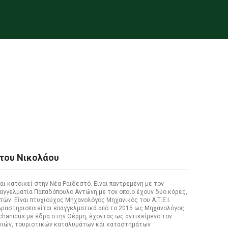
του Νικολάου
ι κατοικεί στην Νέα Ραιδεστό. Είναι παντρεμένη με τον
αγγελματία Παπαδόπουλο Αντώνη με τον οποίο έχουν δύο κόρες,
τών. Είναι πτυχιούχος Μηχανολόγος Μηχανικός του Α.Τ.Ε.Ι.
Δραστηριοποιείται επαγγελματικά από το 2015 ως Μηχανολόγος
chanicus με έδρα στην Θέρμη, έχοντας ως αντικείμενο τον
νιών, τουριστικών καταλυμάτων και καταστημάτων