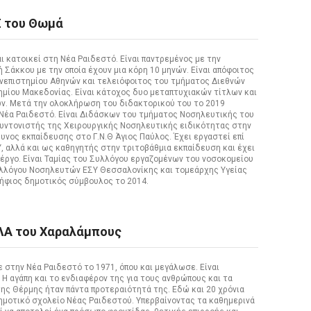
 του Θωμά
 κατοικεί στη Νέα Ραιδεστό. Είναι παντρεμένος με την
Σάκκου με την οποία έχουν μια κόρη 10 μηνών. Είναι απόφοιτος
νεπιστημίου Αθηνών και τελειόφοιτος του τμήματος Διεθνών
μίου Μακεδονίας. Είναι κάτοχος δυο μεταπτυχιακών τίτλων και
ν. Μετά την ολοκλήρωση του διδακτορικού του το 2019
 Νέα Ραιδεστό. Είναι Διδάσκων του τμήματος Νοσηλευτικής του
Συντονιστής της Χειρουργικής Νοσηλευτικής ειδικότητας στην
υνος εκπαίδευσης στο Γ.Ν.Θ Άγιος Παύλος. Έχει εργαστεί επί
 αλλά και ως καθηγητής στην τριτοβάθμια εκπαίδευση και έχει
 έργο. Είναι Ταμίας του Συλλόγου εργαζομένων του νοσοκομείου
Συλλόγου Νοσηλευτών ΕΣΥ Θεσσαλονίκης και τομεάρχης Υγείας
ήφιος δημοτικός σύμβουλος το 2014.
Α του Χαραλάμπους
στην Νέα Ραιδεστό το 1971, όπου και μεγάλωσε. Είναι
 Η αγάπη και το ενδιαφέρον της για τους ανθρώπους και τα
ης Θέρμης ήταν πάντα προτεραιότητά της. Εδώ και 20 χρόνια
ημοτικό σχολείο Νέας Ραιδεστού. Υπερβαίνοντας τα καθημερινά