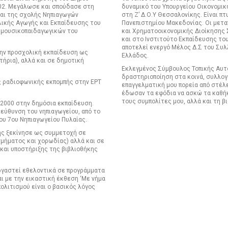
002. Μεγάλωσε και σπούδασε στη
δυναμικό του Υπουργείου Οικονομικ
 και της σχολής Νηπιαγωγών
στη Ζ’ Δ.Ο.Υ Θεσσαλονίκης. Είναι 
ικής Αγωγής και Εκπαίδευσης του
Πανεπιστημίου Μακεδονίας. Οι μετ
α μουσικοπαιδαγωγικών του
και Χρηματοοικονομικής Διοίκησης
και στο Ινστιτούτο Εκπαίδευσης τ
αποτελεί ενεργό Μέλος Δ.Σ του Συλ
την προσχολική εκπαίδευση ως
Ελλάδος.
ήρια), αλλά και σε δημοτική
Εκλεγμένος Σύμβουλος Τοπικής Αυτο
δραστηριοποίηση στα κοινά, συλλογ
ς ραδιοφωνικής εκπομπής στην ΕΡΤ
επαγγελματική μου πορεία από στέλ
έδωσαν τα εφόδια να ασκώ τα καθήκο
τους συμπολίτες μου, αλλά και τη β
 2000 στην δημόσια εκπαίδευση.
ιεύθυνση του νηπιαγωγείου, από το
ου 7ου Νηπιαγωγείου Πυλαίας.
ης ξεκίνησε ως συμμετοχή σε
σμήματος και χορωδίας) αλλά και σε
και υποστήριξης της βιβλιοθήκης
εργαστεί εθελοντικά σε προγράμματα
ι με την εικαστική έκθεση ‘Με νήμα
πολιτισμού είναι ο βασικός λόγος