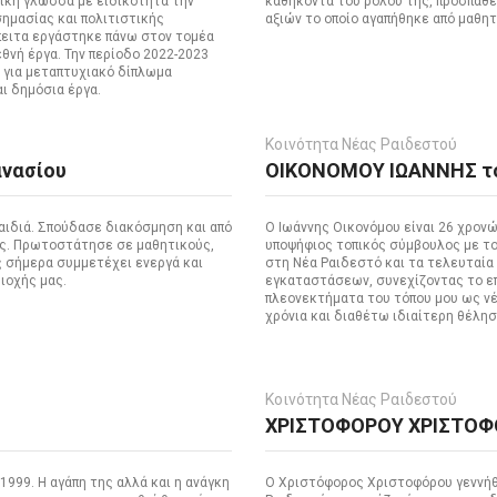
ική γλώσσα με ειδικότητα την
καθήκοντα του ρόλου της, προσπαθεί
ημασίας και πολιτιστικής
αξιών το οποίο αγαπήθηκε από μαθητ
πειτα εργάστηκε πάνω στον τομέα
θνή έργα. Την περίοδο 2022-2023
 για μεταπτυχιακό δίπλωμα
αι δημόσια έργα.
Κοινότητα Νέας Ραιδεστού
νασίου
ΟΙΚΟΝΟΜΟΥ ΙΩΑΝΝΗΣ το
αιδιά. Σπούδασε διακόσμηση και από
Ο Ιωάννης Οικονόμου είναι 26 χρον
μας. Πρωτοστάτησε σε μαθητικούς,
υποψήφιος τοπικός σύμβουλος με το
ς σήμερα συμμετέχει ενεργά και
στη Νέα Ραιδεστό και τα τελευταία
ιοχής μας.
εγκαταστάσεων, συνεχίζοντας το επ
πλεονεκτήματα του τόπου μου ως νέο
χρόνια και διαθέτω ιδιαίτερη θέλησ
Κοινότητα Νέας Ραιδεστού
ΧΡΙΣΤΟΦΟΡΟΥ ΧΡΙΣΤΟΦΟ
1999. Η αγάπη της αλλά και η ανάγκη
Ο Χριστόφορος Χριστοφόρου γεννήθη