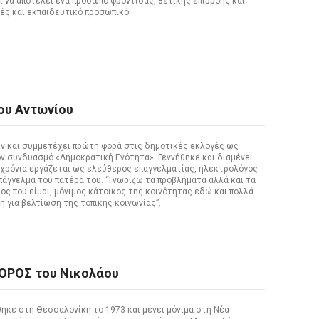
 να αποτελεί ένα πρόσωπο φροντίδας, θετικής επιρροής και
ές και εκπαιδευτικό προσωπικό.
υ Αντωνίου
ών και συμμετέχει πρώτη φορά στις δημοτικές εκλογές ως
ν συνδυασμό «Δημοκρατική Ενότητα». Γεννήθηκε και διαμένει
 χρόνια εργάζεται ως ελεύθερος επαγγελματίας, ηλεκτρολόγος
άγγελμα του πατέρα του. “Γνωρίζω τα προβλήματα αλλά και τα
ς που είμαι, μόνιμος κάτοικος της κοινότητας εδώ και πολλά
η για βελτίωση της τοπικής κοινωνίας”.
ΡΟΣ του Νικολάου
κε στη Θεσσαλονίκη το 1973 και μένει μόνιμα στη Νέα