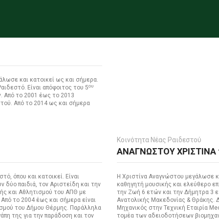
άλωσε και κατοικεί ως και σήμερα.
ου
Ραιδεστό. Είναι απόφοιτος του 5
. Από το 2001 έως το 2013
τού. Από το 2014 ως και σήμερα
Κοινότητα Νέας Ραιδεστού
ΑΝΑΓΝΩΣΤΟΥ ΧΡΙΣΤΙΝΑ 
ό, όπου και κατοικεί. Είναι
Η Χριστίνα Αναγνώστου μεγάλωσε κα
 δύο παιδιά, τον Αριστείδη και την
καθηγητή μουσικής και ελεύθερο επ
γής και Αθλητισμού του ΑΠΘ με
την Ζωή 6 ετών και την Δήμητρα 3 ε
 Από το 2004 έως και σήμερα είναι
Ανατολικής Μακεδονίας & Θράκης. 
σμού του Δήμου Θέρμης. Παράλληλα
Μηχανικός στην Τεχνική Εταιρία Me
άπη της για την παράδοση και τον
τομέα των αδειοδοτήσεων βιομηχα