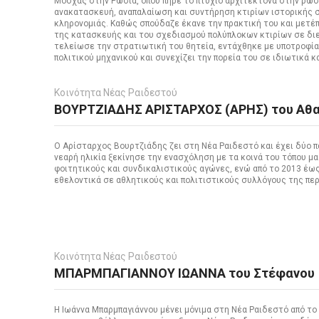
Μόσχας στην Ρωσία, όπου πήρε το πτυχίο αρχιτέκτονα στην ρωσ
ανακατασκευή, αναπαλαίωση και συντήρηση κτιρίων ιστορικής σ
κληρονομιάς. Καθώς σπούδαζε έκανε την πρακτική του και μετέ
της κατασκευής και του σχεδιασμού πολύπλοκων κτιρίων σε διε
τελείωσε την στρατιωτική του θητεία, εντάχθηκε με υποτροφία
πολιτικού μηχανικού και συνεχίζει την πορεία του σε ιδιωτικά κ
Κοινότητα Νέας Ραιδεστού
ΒΟΥΡΤΖΙΑΔΗΣ ΑΡΙΣΤΑΡΧΟΣ (ΑΡΗΣ) του Αθα
Ο Αρίσταρχος Βουρτζιάδης ζει στη Νέα Ραιδεστό και έχει δύο π
νεαρή ηλικία ξεκίνησε την ενασχόληση με τα κοινά του τόπου 
φοιτητικούς και συνδικαλιστικούς αγώνες, ενώ από το 2013 έω
εθελοντικά σε αθλητικούς και πολιτιστικούς συλλόγους της περ
Κοινότητα Νέας Ραιδεστού
ΜΠΑΡΜΠΑΓΙΑΝΝΟΥ ΙΩΑΝΝΑ του Στέφανου
Η Ιωάννα Μπαρμπαγιάννου μένει μόνιμα στη Νέα Ραιδεστό από το 