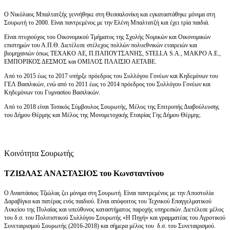
Ο Νικόλαος Μπαλτατζής γεννήθηκε στη Θεσσαλονίκη και εγκαταστάθηκε μόνιμα στη
Σουρωτή το 2000. Είναι παντρεμένος με την Ελένη Μπαλτατζή και έχει τρία παιδιά.
Είναι πτυχιούχος του Οικονομικού Τμήματος της Σχολής Νομικών και Οικονομικών
επιστημών του Α.Π.Θ. Διετέλεσε στέλεχος πολλών πολυεθνικών εταιρειών και
βιομηχανιών όπως TEXAKO AE, Π.ΠΑΠΟΥΤΣΑΝΗΣ, STELLA S.A., ΜΑΚΡΟ Α.Ε.,
ΕΜΠΟΡΙΚΟΣ ΔΕΣΜΟΣ και ΟΜΙΛΟΣ ΠΛΑΙΣΙΟ ΑΕΤΑΒΕ.
Από το 2015 έως το 2017 υπήρξε πρόεδρος του Συλλόγου Γονέων και Κηδεμόνων του
ΓΕΛ Βασιλικών, ενώ από το 2011 έως το 2014 πρόεδρος του Συλλόγου Γονέων και
Κηδεμόνων του Γυμνασίου Βασιλικών.
Από το 2018 είναι Τοπικός Σύμβουλος Σουρωτής, Μέλος της Επιτροπής Διαβούλευσης
του Δήμου Θέρμης και Μέλος της Μονομετοχικής Εταιρίας Γης Δήμου Θέρμης.
Κοινότητα Σουρωτής
ΤΖΙΩΛΑΣ ΑΝΑΣΤΑΣΙΟΣ του Κωνσταντίνου
Ο Αναστάσιος Τζιώλας ζει μόνιμα στη Σουρωτή. Είναι παντρεμένος με την Αποστολία
Δαραβίγκα και πατέρας ενός παιδιού. Είναι απόφοιτος του Τεχνικού Επαγγελματικού
Λυκείου της Πυλαίας και υπεύθυνος καταστήματος παροχής υπηρεσιών. Διετέλεσε μέλος
του δ.σ. του Πολιτιστικού Συλλόγου Σουρωτής «Η Πηγή» και γραμματέας του Αγροτικού
Συνεταιρισμού Σουρωτής (2016-2018) και σήμερα μέλος του δ.σ. του Συνεταιρισμού.