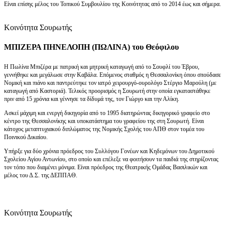
Είναι επίσης μέλος του Τοπικού Συμβουλίου της Κοινότητας από το 2014 έως και σήμερα.
Κοινότητα Σουρωτής
ΜΠΙΖΕΡΑ ΠΗΝΕΛΟΠΗ (ΠΩΛΙΝΑ) του Θεόφιλου
Η Πωλίνα Μπιζέρα με πατρική και μητρική καταγωγή από το Σουφλί του Έβρου,
γεννήθηκε και μεγάλωσε στην Καβάλα. Επόμενος σταθμός η Θεσσαλονίκη όπου σπούδασε
Νομική και πιάνο και παντρεύτηκε τον ιατρό χειρουργό-ουρολόγο Στέργιο Μαρούλη (με
καταγωγή από Καστοριά). Τελικός προορισμός η Σουρωτή στην οποία εγκαταστάθηκε
πριν από 15 χρόνια και γέννησε τα δίδυμά της, τον Γιώργο και την Αλίκη.
Ασκεί μάχιμη και ενεργή δικηγορία από το 1995 διατηρώντας δικηγορικό γραφείο στο
κέντρο της Θεσσαλονίκης και υποκατάστημα του γραφείου της στη Σουρωτή. Είναι
κάτοχος μεταπτυχιακού διπλώματος της Νομικής Σχολής του ΑΠΘ στον τομέα του
Ποινικού Δικαίου.
Υπήρξε για δύο χρόνια πρόεδρος του Συλλόγου Γονέων και Κηδεμόνων του Δημοτικού
Σχολείου Αγίου Αντωνίου, στο οποίο και επέλεξε να φοιτήσουν τα παιδιά της στηρίζοντας
τον τόπο που διαμένει μόνιμα. Είναι πρόεδρος της Θεατρικής Ομάδας Βασιλικών και
μέλος του Δ.Σ. της ΔΕΠΠΑΘ.
Κοινότητα Σουρωτής