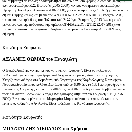
και συμμετέχει σε πολλές δραστηριότητες και συλλογικούς φορείς. Διετέλεσε μέλος του
δ.σ. του Συλλόγου Κ.Σ. Επανομής (2005-2009), γενικός γραμματέας του Συλλόγου
Προφήτη Ηλία Αγίου Αντωνίου (2006-2008), γενικός γραμματέας στη λέσχη Κυνηγών του
δήμου Θέρμης καθώς και μέλος του δ.σ. (2000-2002 και 2017-2019), μέλος του δ.σ.,
ταμίας και αντιπρόεδρος του Πολιτιστικού Συλλόγου Σουρωτής (2013 έως σήμερα),
μέλος του δ.σ. της ποδοσφαιρικής ομάδας ΟΡΦΕΑΣ ΣΟΥΡΩΤΗΣ (2017-2019) και
ταμίας του συνδικάτου εργατοϋπαλλήλων του σωματείου Σουρωτής Α.Ε. (2021 έως
σήμερα).
Κοινότητα Σουρωτής
ΑΣΛΑΝΗΣ ΘΩΜΑΣ του Παναγιώτη
Ο Θωμάς Ασλάνης γεννήθηκε και κατοικεί στη Σουρωτή. Είναι συνταξιούχος
Β΄Ακτινολόγος και έχει προσφέρει πολλά χρόνια υπηρεσίες στον τομέα της υγείας.
Υπήρξε Ακτινολόγος στο Αιμοδυναμικό Εργαστήριο της Καρδιολογικής Κλινικής του
Νοσοκομείου Παπαπανικολάου. Διετέλεσε από το 1990 έως το 1994 αντιπρόεδρος της
Κοινότητας Σουρωτής, ενώ από το 2002 έως το 2006 ήταν δημοτικός Σύμβουλος στην
τότε Κοινότητα Βασιλικών. Υπήρξε αντιπρόεδρος στην Εταιρία Σουρωτή Α.Ε. (1998-
2002). Είναι παντρεμένος με τη Μαργαρίτα Μαρκοπούλου και έχουν μία κόρη την
Ιφιγένεια, καθηγήτρια Αγγλικών. Είναι πρόεδρος της Κοινότητας Σουρωτής.
Κοινότητα Σουρωτής
ΜΠΑΛΤΑΤΖΗΣ ΝΙΚΟΛΑΟΣ του Χρήστου