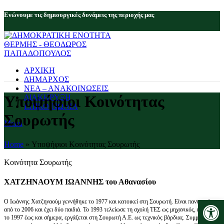
Eνώνουμε τις δημιουργικές δυνάμεις της περιοχής μας
ΑΡΧΙΚΗ
ΔΗΜΑΡΧΟΣ
ΝΕΑ – ΑΝΑΚΟΙΝΩΣΕΙΣ
Υποψήφιοι Κοινότητας
ΔΙΑΚΗΡΥΞΗ
ΕΠΙΚΟΙΝΩΝΙΑ
Σουρωτής
Menu
Home
»
Υποψήφιοι Κοινότητας Σουρωτής
Κοινότητα Σουρωτής
ΧΑΤΖΗΝΑΟΥΜ ΙΩΑΝΝΗΣ του Αθανασίου
Ανοίξτε 
Ο Ιωάννης Χατζηναούμ γεννήθηκε το 1977 και κατοικεί στη Σουρωτή. Είναι παντρεμένος
από το 2006 και έχει δύο παιδιά. Το 1993 τελείωσε τη σχολή ΤΕΣ ως μηχανικός, και από
το 1997 έως και σήμερα, εργάζεται στη Σουρωτή Α.Ε. ως τεχνικός βάρδιας. Συμμετείχε