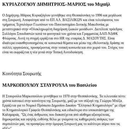
ΚΥΡΙΑΖΟΓΛΟΥ ΔΗΜΗΤΡΙΟΣ–ΜΑΡΙΟΣ του Μιχαήλ
Ο Δημήτρης-Μάριος Κυριαζόγλου γεννήθηκε στη Θεσσαλονίκη το 1996 και μεγάλωσε
στη Σουρωτή. Αποφοίτησε από το ΕΠ.ΑΛ. ΒΑΣΙΛΙΚΩΝ και είναι τελειόφοιτος του
τμήματος Τεχνολόγων Γεωπόνων του Πανεπιστημίου Δυτικής Μακεδονίας με
μεταπτυχιακό στην «Ολοκληρωμένη διαχείριση ζωικών μονάδων». Διετέλεσε πρόεδρος
Συλλόγου Σπουδαστών κατά τα φοιτητικά του χρόνια και Γραμματέας ΔΑΠ-ΝΔΦΚ
Φλώρινας. Αυτή τη στιγμή εργάζεται στο HR της εταιρίας Δ. ΜΑΣΟΥΤΗΣ. Είναι
ιδιαίτερα ευαισθητοποιημένος σε κοινωνικά θέματα και μέσω της εθελοντικής δράσης σε
πολλές οργανώσεις, προσφέροντας στην τοπική κοινωνία και στο χωριό του. Στόχος του
είναι να εκφράζεται η νέα γενιά στην Τοπική Αυτοδιοίκηση.
Κοινότητα Σουρωτής
ΜΑΡΚΟΠΟΥΛΟΥ ΣΤΑΥΡΟΥΛΑ του Βασιλείου
Η Σταυρούλα Μαρκοπούλου γεννήθηκα το 1970 στην Θεσσαλονίκης. Τα τελευταία πέντε
χρόνια κατοικεί στην κοινότητα της Σουρωτής, μαζί με τον σύζυγό της Γεώργιο Μπέζα.
Εργάζεται για το Νομικό Πρόσωπο Δημοσίου Δικαίου “Ελληνικό Κτηματολόγιο” με έδρα
το Κτηματολογικό Γραφείο Θεσσαλονίκης και ειδικότερα στο υποκατάστημα της
Καλαμαριάς. “Ως ένας άνθρωπος που διακατέχεται από αίσθημα αξιοπρέπειας,
δημοκρατίας και υψηλής ευθύνης θέλω με γνώμονα τις καθημερινές ανάγκες των
συμπολιτών μας, να προσφέρω στην όμορφη Σουρωτή μας το καλύτερο αύριο που τις
αξίζει”.