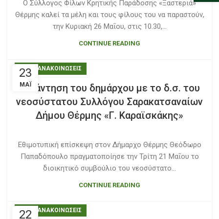
Ο Σύλλογος Φίλων Κρητικής Παράδοσης «Ξαστεριά»
Θέρμης καλεί τα μέλη και τους φίλους του να παραστούν,
την Κυριακή 26 Μαΐου, στις 10.30,...
CONTINUE READING
ΝΕΑ - ΑΝΑΚΟΙΝΩΣΕΙΣ
23
ΜΆΙ
Συνάντηση του δημάρχου με το δ.σ. του
νεοσύστατου Συλλόγου Σαρακατσαναίων
Δήμου Θέρμης «Γ. Καραϊσκάκης»
Εθιμοτυπική επίσκεψη στον Δήμαρχο Θέρμης Θεόδωρο
Παπαδόπουλο πραγματοποίησε την Τρίτη 21 Μαΐου το
διοικητικό συμβούλιο του νεοσύστατο...
CONTINUE READING
ΝΕΑ - ΑΝΑΚΟΙΝΩΣΕΙΣ
22