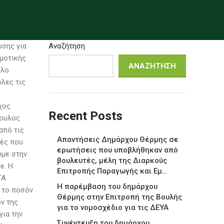
υσης για
Αναζήτηση
μοτικής
ΑΝΑΖΉΤΗΣΗ
κλο
λες τις
χος
Recent Posts
πουλος
από τις
Απαντήσεις Δημάρχου Θέρμης σε
μές που
ερωτήσεις που υποβλήθηκαν από
υμε στην
βουλευτές, μέλη της Διαρκούς
ε. Η
Επιτροπής Παραγωγής και Εμ…
ΤΑ
Η παρέμβαση του δημάρχου
ι το ποσόν
Θέρμης στην Επιτροπή της Βουλής
όν της
για το νομοσχέδιο για τις ΔΕΥΑ
για την
Συνέντευξη του δημάρχου