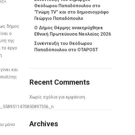
ίς».
Θεόδωρου Παπαδόπουλου στο
“Γνώμη TV” και στο δημοσιογράφο
Γεώργιο Παπαδόπουλο
 ως δήμος
Ο Δήμος Θέρμης ανακηρύχθηκε
ίναι ο
Εθνική Πρωτεύουσα Νεολαίας 2026
υτή της
Συνέντευξη του Θεόδωρου
 το έργο
Παπαδόπουλου στο ΟΤΑPOST
η
γίνει και
μπολίτης
Recent Comments
Χωρίς σχόλια για εμφάνιση.
Archives
ου μόνο