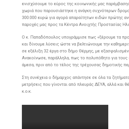
ενισχύσουμε το εύρος της κοινωνικής μας παρέμβασης
χωριά που παρουσιάστηκε η ανάγκη συχνότερων δρομο
300.000 ευρώ για αγορά απαραίτητων ειδών πρώτης ανά
παροχές μας προς τα Κέντρα Ανοιχτής Προστασίας Ηλι
Ο κ. Παπαδόπουλος υπογράμμισε πως «ξέρουμε τα προβ
και δίνουμε λύσεις ώστε να βελτιώνουμε την καθημερι
σε εξέλιξη 32 έργα στο δήμο Θέρμης, με εξασφαλισμέ
Ανακοίνωσε, παράλληλα, πως το πολυπόθητο για τους
άμεσα, πριν από το τέλος της τρέχουσας δημοτικής πε
Στη συνέχεια ο δήμαρχος απάντησε σε όλα τα ζητήματα
μετρήσεις που γίνονται από πλευράς ΔΕΥΑ, αλλά και 
κ.ο.κ.