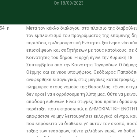
On 18/09/2023
Μετά τον κύκλο διαλόγου, στο πλαίσιο της διαβούλε
τον εμπλουτισμό του προγράμματος της επόμενης δη
περιόδου, η «Δημοκρατική Ενότητα» ξεκίνησε νέο κύ
επισκέψεων και συζητήσεων με τους κατοίκους, σε ό
Κοινότητες του δήμου. Η αρχή έγινε την Κυριακή 18
Σεπτεμβρίου από την Κοινότητα Ταγαράδων. Ο δήμαρ
Θέρμης και εκ νέου υποψήφιος, Θεόδωρος Παπαδό
αναφέρθηκε εισαγωγικά, στις μεγάλες καταστροφές, 
πλημμύρες στους νομούς της Θεσσαλίας. «Είναι στιγ
δεν αρκεί να εκφράσουμε τη λύπη μας. Ούτε να μείνο
απόδοση ευθυνών. Είναι στιγμές που πρέπει δράσουμ
παράταξη που εκπροσωπώ, η ΔΗΜΟΚΡΑΤΙΚΗ ΕΝΟΤΗ
αποφάσισε να μην λειτουργήσει εκλογικό κέντρο, κα
που επρόκειτο να διαθέσει γι’ αυτόν τον σκοπό, ποσ
τάξης των τεσσάρων, πέντε χιλιάδων ευρώ, να δοθεί 