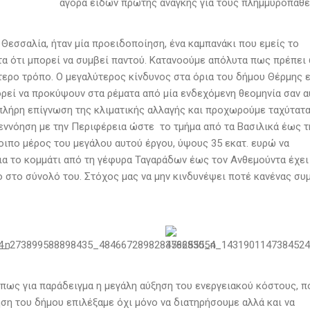
αγορά ειδών πρώτης ανάγκης για τους πλημμυροπαθε
Θεσσαλία, ήταν μία προειδοποίηση, ένα καμπανάκι που εμείς το
α ότι μπορεί να συμβεί παντού. Κατανοούμε απόλυτα πως πρέπει
ερο τρόπο. Ο μεγαλύτερος κίνδυνος στα όρια του δήμου Θέρμης ε
εί να προκύψουν στα ρέματα από μία ενδεχόμενη θεομηνία σαν α
 πλήρη επίγνωση της κλιματικής αλλαγής και προχωρούμε ταχύτατα
νεννόηση με την Περιφέρεια ώστε το τμήμα από τα Βασιλικά έως τ
ιπο μέρος του μεγάλου αυτού έργου, ύψους 35 εκατ. ευρώ να
α το κομμάτι από τη γέφυρα Ταγαράδων έως τον Ανθεμούντα έχει 
 στο σύνολό του. Στόχος μας να μην κινδυνέψει ποτέ κανένας συ
όπως για παράδειγμα η μεγάλη αύξηση του ενεργειακού κόστους, π
ηση του δήμου επιλέξαμε όχι μόνο να διατηρήσουμε αλλά και να