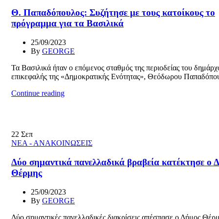
Θ. Παπαδόπουλος: Συζήτησε με τους κατοίκους το
πρόγραμμα για τα Βασιλικά
25/09/2023
By
GEORGE
Τα Βασιλικά ήταν ο επόμενος σταθμός της περιοδείας του δημάρχ
επικεφαλής της «Δημοκρατικής Ενότητας», Θεόδωρου Παπαδόπουλ
Continue reading
22
Σεπ
ΝΕΑ - ΑΝΑΚΟΙΝΩΣΕΙΣ
Δύο σημαντικά πανελλαδικά βραβεία κατέκτησε ο 
Θέρμης
25/09/2023
By
GEORGE
Δύο σημαντικές πανελλαδικές διακρίσεις απέσπασε ο Δήμος Θέρ