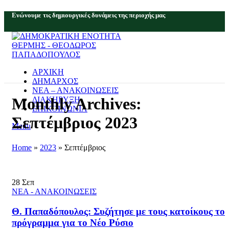
Eνώνουμε τις δημιουργικές δυνάμεις της περιοχής μας
ΑΡΧΙΚΗ
ΔΗΜΑΡΧΟΣ
ΝΕΑ – ΑΝΑΚΟΙΝΩΣΕΙΣ
Monthly Archives:
ΔΙΑΚΗΡΥΞΗ
ΕΠΙΚΟΙΝΩΝΙΑ
Σεπτέμβριος 2023
Menu
Home
»
2023
»
Σεπτέμβριος
28
Σεπ
ΝΕΑ - ΑΝΑΚΟΙΝΩΣΕΙΣ
Θ. Παπαδόπουλος: Συζήτησε με τους κατοίκους το
πρόγραμμα για το Νέο Ρύσιο