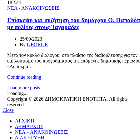
18
Σεπ
ΝΕΑ - ΑΝΑΚΟΙΝΩΣΕΙΣ
Επίσκεψη και συζήτηση του δημάρχου Θ. Παπαδό
με πολίτες στους Ταγαράδες
25/09/2023
By
GEORGE
Μετά τον κύκλο διαλόγου, στο πλαίσιο της διαβούλευσης για τον
εμπλουτισμό του προγράμματος της επόμενης δημοτικής περιόδου
«Δημοκρατ...
Continue reading
Load more posts
Loading...
Copyright © 2026 ΔΗΜΟΚΡΑΤΙΚΗ ΕΝΟΤΗΤΑ. All rights
reserved.
Close
ΑΡΧΙΚΗ
ΔΗΜΑΡΧΟΣ
ΝΕΑ – ΑΝΑΚΟΙΝΩΣΕΙΣ
ΔΙΑΚΗΡΥΞΗ