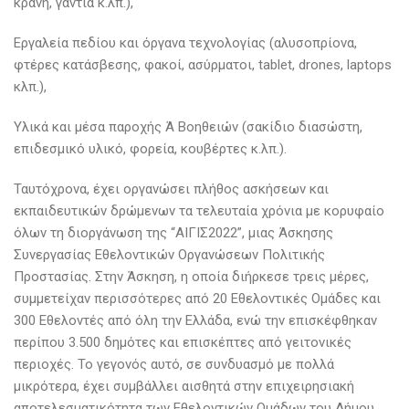
κράνη, γάντια κ.λπ.),
Εργαλεία πεδίου και όργανα τεχνολογίας (αλυσοπρίονα,
φτέρες κατάσβεσης, φακοί, ασύρματοι, tablet, drones, laptops
κλπ.),
Υλικά και μέσα παροχής Ά Βοηθειών (σακίδιο διασώστη,
επιδεσμικό υλικό, φορεία, κουβέρτες κ.λπ.).
Ταυτόχρονα, έχει οργανώσει πλήθος ασκήσεων και
εκπαιδευτικών δρώμενων τα τελευταία χρόνια με κορυφαίο
όλων τη διοργάνωση της “ΑΙΓΙΣ2022”, μιας Άσκησης
Συνεργασίας Εθελοντικών Οργανώσεων Πολιτικής
Προστασίας. Στην Άσκηση, η οποία διήρκεσε τρεις μέρες,
συμμετείχαν περισσότερες από 20 Εθελοντικές Ομάδες και
300 Εθελοντές από όλη την Ελλάδα, ενώ την επισκέφθηκαν
περίπου 3.500 δημότες και επισκέπτες από γειτονικές
περιοχές. Το γεγονός αυτό, σε συνδυασμό με πολλά
μικρότερα, έχει συμβάλλει αισθητά στην επιχειρησιακή
αποτελεσματικότητα των Εθελοντικών Ομάδων του Δήμου