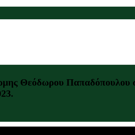
έρμης Θεόδωρου Παπαδόπουλου σ
23.