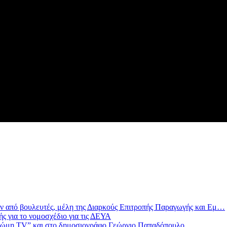
ν από βουλευτές, μέλη της Διαρκούς Επιτροπής Παραγωγής και Εμ…
 για το νομοσχέδιο για τις ΔΕΥΑ
νώμη TV” και στο δημοσιογράφο Γεώργιο Παπαδόπουλο