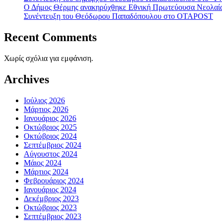
Ο Δήμος Θέρμης ανακηρύχθηκε Εθνική Πρωτεύουσα Νεολαί
Συνέντευξη του Θεόδωρου Παπαδόπουλου στο ΟΤΑPOST
Recent Comments
Χωρίς σχόλια για εμφάνιση.
Archives
Ιούλιος 2026
Μάρτιος 2026
Ιανουάριος 2026
Οκτώβριος 2025
Οκτώβριος 2024
Σεπτέμβριος 2024
Αύγουστος 2024
Μάιος 2024
Μάρτιος 2024
Φεβρουάριος 2024
Ιανουάριος 2024
Δεκέμβριος 2023
Οκτώβριος 2023
Σεπτέμβριος 2023