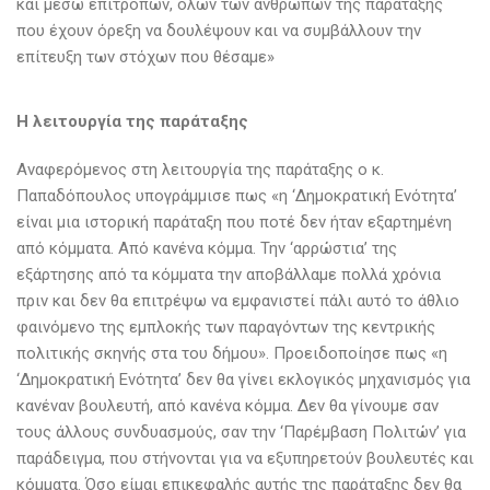
και μέσω επιτροπών, όλων των ανθρώπων της παράταξης
που έχουν όρεξη να δουλέψουν και να συμβάλλουν την
επίτευξη των στόχων που θέσαμε»
Η λειτουργία της παράταξης
Αναφερόμενος στη λειτουργία της παράταξης ο κ.
Παπαδόπουλος υπογράμμισε πως «η ‘Δημοκρατική Ενότητα’
είναι μια ιστορική παράταξη που ποτέ δεν ήταν εξαρτημένη
από κόμματα. Από κανένα κόμμα. Την ‘αρρώστια’ της
εξάρτησης από τα κόμματα την αποβάλλαμε πολλά χρόνια
πριν και δεν θα επιτρέψω να εμφανιστεί πάλι αυτό το άθλιο
φαινόμενο της εμπλοκής των παραγόντων της κεντρικής
πολιτικής σκηνής στα του δήμου». Προειδοποίησε πως «η
‘Δημοκρατική Ενότητα’ δεν θα γίνει εκλογικός μηχανισμός για
κανέναν βουλευτή, από κανένα κόμμα. Δεν θα γίνουμε σαν
τους άλλους συνδυασμούς, σαν την ‘Παρέμβαση Πολιτών’ για
παράδειγμα, που στήνονται για να εξυπηρετούν βουλευτές και
κόμματα. Όσο είμαι επικεφαλής αυτής της παράταξης δεν θα