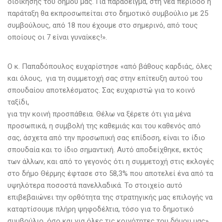
διοίκησης του δήμου μας. Για παράδειγμα, στη νέα περίοδο η
παράταξη θα εκπροσωπείται στο δημοτικό συμβούλιο με 25
συμβούλους, από 18 που έχουμε στο σημερινό, από τους
οποίους οι 7 είναι γυναίκες!».
Ο κ. Παπαδόπουλος ευχαρίστησε «από βάθους καρδιάς, όλες
και όλους, για τη συμμετοχή σας στην επίτευξη αυτού του
σπουδαίου αποτελέσματος. Σας ευχαριστώ για το κοινό
ταξίδι,
για την κοινή προσπάθεια. Θέλω να ξέρετε ότι για μένα
προσωπικά, η συμβολή της καθεμιάς και του καθενός από
σας, άσχετα από την προσωπική σας επίδοση, είναι το ίδιο
σπουδαία και το ίδιο σημαντική. Αυτό αποδείχθηκε, εκτός
των άλλων, και από το γεγονός ότι η συμμετοχή στις εκλογές
στο δήμο Θέρμης έφτασε στο 58,3% που αποτελεί ένα από τα
υψηλότερα ποσοστά πανελλαδικά. Το στοιχείο αυτό
επιβεβαιώνει την ορθότητα της στρατηγικής μας επιλογής να
καταρτίσουμε πλήρη ψηφοδέλτια, τόσο για το δημοτικό
συμβούλιο, όσο και για όλες τις κοινότητες του δήμου μας».