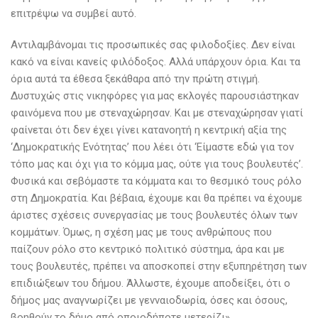
επιτρέψω να συμβεί αυτό.
Αντιλαμβάνομαι τις προσωπικές σας φιλοδοξίες. Δεν είναι
κακό να είναι κανείς φιλόδοξος. Αλλά υπάρχουν όρια. Και τα
όρια αυτά τα έθεσα ξεκάθαρα από την πρώτη στιγμή.
Δυστυχώς στις νικηφόρες για μας εκλογές παρουσιάστηκαν
φαινόμενα που με στεναχώρησαν. Και με στεναχώρησαν γιατί
φαίνεται ότι δεν έχει γίνει κατανοητή η κεντρική αξία της
‘Δημοκρατικής Ενότητας’ που λέει ότι ‘Είμαστε εδώ για τον
τόπο μας και όχι για το κόμμα μας, ούτε για τους βουλευτές’.
Φυσικά και σεβόμαστε τα κόμματα και το θεσμικό τους ρόλο
στη Δημοκρατία. Και βέβαια, έχουμε και θα πρέπει να έχουμε
άριστες σχέσεις συνεργασίας με τους βουλευτές όλων των
κομμάτων. Όμως, η σχέση μας με τους ανθρώπους που
παίζουν ρόλο στο κεντρικό πολιτικό σύστημα, άρα και με
τους βουλευτές, πρέπει να αποσκοπεί στην εξυπηρέτηση των
επιδιώξεων του δήμου. Άλλωστε, έχουμε αποδείξει, ότι ο
δήμος μας αναγνωρίζει με γενναιοδωρία, όσες και όσους,
βοηθούν το δήμο από οποιοδήποτε μετερίζι».