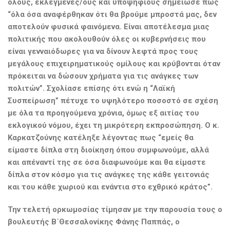
όλους, εκλεγμένες/ους και υποψηφίους σημείωσε πως
“όλα όσα αναφέρθηκαν ότι θα βρούμε μπροστά μας, δεν
αποτελούν φυσικά φαινόμενα. Είναι αποτέλεσμα μιας
πολιτικής που ακολουθούν όλες οι κυβερνήσεις που
είναι γενναιόδωρες για να δίνουν λεφτά προς τους
μεγάλους επιχειρηματικούς ομίλους και κρύβονται όταν
πρόκειται να δώσουν χρήματα για τις ανάγκες των
πολιτών”. Σχολίασε επίσης ότι ενώ η “Λαϊκή
Συσπείρωση” πέτυχε το υψηλότερο ποσοστό σε σχέση
με όλα τα προηγούμενα χρόνια, όμως εξ αιτίας του
εκλογικού νόμου, έχει τη μικρότερη εκπροσώπηση. Ο κ.
Καρκατζούνης κατέληξε λέγοντας πως “εμείς θα
είμαστε δίπλα στη διοίκηση όπου συμφωνούμε, αλλά
και απέναντί της σε όσα διαφωνούμε και θα είμαστε
δίπλα στον κόσμο για τις ανάγκες της κάθε γειτονιάς
και του κάθε χωριού και ενάντια στο εχθρικό κράτος”.
Την τελετή ορκωμοσίας τίμησαν με την παρουσία τους ο
βουλευτής Β΄
Θεσσαλονίκης Φάνης Παππάς, ο