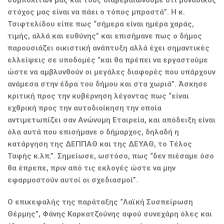
συμπολιτών μας και τους διαβεβαιώνουμε ότι μοναδικός
στόχος μας είναι να πάει ο τόπος μπροστά”. Η κ.
Τσιφτελίδου είπε πως “σήμερα είναι ημέρα χαράς,
τιμής, αλλά και ευθύνης” και επισήμανε πως ο δήμος
παρουσιάζει οικιστική ανάπτυξη αλλά έχει σημαντικές
ελλείψεις σε υποδομές “και θα πρέπει να εργαστούμε
ώστε να αμβλυνθούν οι μεγάλες διαφορές που υπάρχουν
ανάμεσα στην έδρα του δήμου και στα χωριά”. Άσκησε
κριτική προς την κυβέρνηση λέγοντας πως “είναι
εχθρική προς την αυτοδιοίκηση την οποία
αντιμετωπίζει σαν Ανώνυμη Εταιρεία, και απόδειξη είναι
όλα αυτά που επισήμανε ο δήμαρχος, δηλαδή η
κατάργηση της ΔΕΠΠΑΘ και της ΔΕΥΑΘ, το Τέλος
Ταφής κ.λπ.”. Σημείωσε, ωστόσο, πως “δεν πιέσαμε όσο
θα έπρεπε, πριν από τις εκλογές ώστε να μην
εφαρμοστούν αυτοί οι σχεδιασμοί”.
Ο επικεφαλής της παράταξης “Λαϊκή Συσπείρωση
Θέρμης”, Φάνης Καρκατζούνης αφού συνεχάρη όλες και