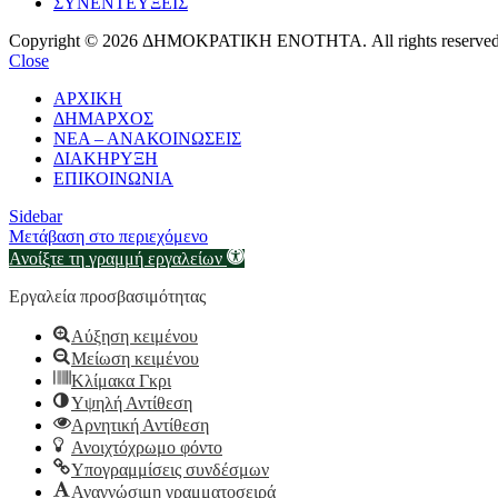
ΣΥΝΕΝΤΕΥΞΕΙΣ
Copyright © 2026 ΔΗΜΟΚΡΑΤΙΚΗ ΕΝΟΤΗΤΑ. All rights reserved
Close
ΑΡΧΙΚΗ
ΔΗΜΑΡΧΟΣ
ΝΕΑ – ΑΝΑΚΟΙΝΩΣΕΙΣ
ΔΙΑΚΗΡΥΞΗ
ΕΠΙΚΟΙΝΩΝΙΑ
Sidebar
Μετάβαση στο περιεχόμενο
Ανοίξτε τη γραμμή εργαλείων
Εργαλεία προσβασιμότητας
Αύξηση κειμένου
Μείωση κειμένου
Κλίμακα Γκρι
Υψηλή Αντίθεση
Αρνητική Αντίθεση
Ανοιχτόχρωμο φόντο
Υπογραμμίσεις συνδέσμων
Αναγνώσιμη γραμματοσειρά