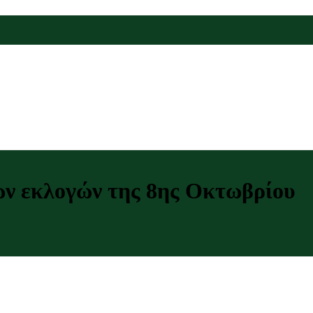
ν εκλογών της 8ης Οκτωβρίου