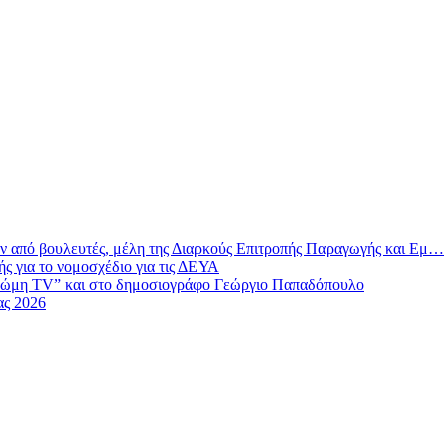
ν από βουλευτές, μέλη της Διαρκούς Επιτροπής Παραγωγής και Εμ…
 για το νομοσχέδιο για τις ΔΕΥΑ
νώμη TV” και στο δημοσιογράφο Γεώργιο Παπαδόπουλο
ας 2026