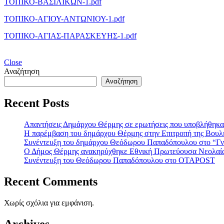
ΤΟΠΙΚΟ-ΒΑΣΙΛΙΚΩΝ-1.pdf
ΤΟΠΙΚΟ-ΑΓΙΟΥ-ΑΝΤΩΝΙΟΥ-1.pdf
ΤΟΠΙΚΟ-ΑΓΙΑΣ-ΠΑΡΑΣΚΕΥΗΣ-1.pdf
Close
Αναζήτηση
Αναζήτηση
Recent Posts
Απαντήσεις Δημάρχου Θέρμης σε ερωτήσεις που υποβλήθηκα
Η παρέμβαση του δημάρχου Θέρμης στην Επιτροπή της Βουλής
Συνέντευξη του δημάρχου Θεόδωρου Παπαδόπουλου στο “Γ
Ο Δήμος Θέρμης ανακηρύχθηκε Εθνική Πρωτεύουσα Νεολαί
Συνέντευξη του Θεόδωρου Παπαδόπουλου στο ΟΤΑPOST
Recent Comments
Χωρίς σχόλια για εμφάνιση.
Archives