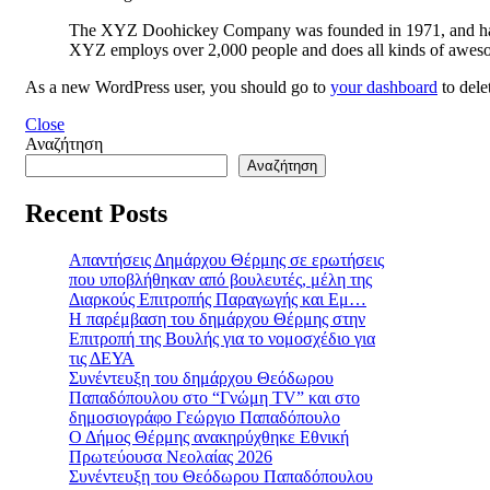
The XYZ Doohickey Company was founded in 1971, and has be
XYZ employs over 2,000 people and does all kinds of awes
As a new WordPress user, you should go to
your dashboard
to dele
Close
Αναζήτηση
Αναζήτηση
Recent Posts
Απαντήσεις Δημάρχου Θέρμης σε ερωτήσεις
που υποβλήθηκαν από βουλευτές, μέλη της
Διαρκούς Επιτροπής Παραγωγής και Εμ…
Η παρέμβαση του δημάρχου Θέρμης στην
Επιτροπή της Βουλής για το νομοσχέδιο για
τις ΔΕΥΑ
Συνέντευξη του δημάρχου Θεόδωρου
Παπαδόπουλου στο “Γνώμη TV” και στο
δημοσιογράφο Γεώργιο Παπαδόπουλο
Ο Δήμος Θέρμης ανακηρύχθηκε Εθνική
Πρωτεύουσα Νεολαίας 2026
Συνέντευξη του Θεόδωρου Παπαδόπουλου