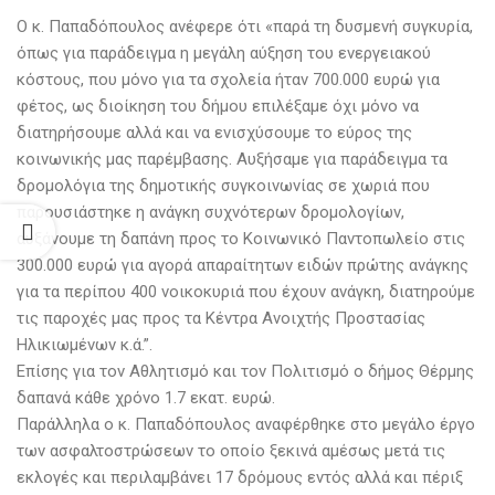
Ο κ. Παπαδόπουλος ανέφερε ότι «παρά τη δυσμενή συγκυρία,
όπως για παράδειγμα η μεγάλη αύξηση του ενεργειακού
κόστους, που μόνο για τα σχολεία ήταν 700.000 ευρώ για
φέτος, ως διοίκηση του δήμου επιλέξαμε όχι μόνο να
διατηρήσουμε αλλά και να ενισχύσουμε το εύρος της
κοινωνικής μας παρέμβασης. Αυξήσαμε για παράδειγμα τα
δρομολόγια της δημοτικής συγκοινωνίας σε χωριά που
παρουσιάστηκε η ανάγκη συχνότερων δρομολογίων,
αυξάνουμε τη δαπάνη προς το Κοινωνικό Παντοπωλείο στις
300.000 ευρώ για αγορά απαραίτητων ειδών πρώτης ανάγκης
για τα περίπου 400 νοικοκυριά που έχουν ανάγκη, διατηρούμε
τις παροχές μας προς τα Κέντρα Ανοιχτής Προστασίας
Ηλικιωμένων κ.ά.”.
Επίσης για τον Αθλητισμό και τον Πολιτισμό ο δήμος Θέρμης
δαπανά κάθε χρόνο 1.7 εκατ. ευρώ.
Παράλληλα ο κ. Παπαδόπουλος αναφέρθηκε στο μεγάλο έργο
των ασφαλτοστρώσεων το οποίο ξεκινά αμέσως μετά τις
εκλογές και περιλαμβάνει 17 δρόμους εντός αλλά και πέριξ