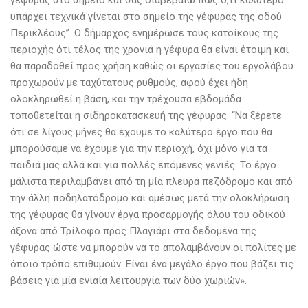
γέφυρας στο σημείο και σας διαβεβαιώ πως ό,τι καλύτερο
υπάρχει τεχνικά γίνεται στο σημείο της γέφυρας της οδού
Περικλέους”. Ο δήμαρχος ενημέρωσε τους κατοίκους της
περιοχής ότι τέλος της χρονιά η γέφυρα θα είναι έτοιμη και
θα παραδοθεί προς χρήση καθώς οι εργασίες του εργολάβου
προχωρούν με ταχύτατους ρυθμούς, αφού έχει ήδη
ολοκληρωθεί η βάση, και την τρέχουσα εβδομάδα
τοποθετείται η σιδηροκατασκευή της γέφυρας. “Να ξέρετε
ότι σε λίγους μήνες θα έχουμε το καλύτερο έργο που θα
μπορούσαμε να έχουμε για την περιοχή, όχι μόνο για τα
παιδιά μας αλλά και για πολλές επόμενες γενιές. Το έργο
μάλιστα περιλαμβάνει από τη μία πλευρά πεζόδρομο και από
την άλλη ποδηλατόδρομο και αμέσως μετά την ολοκλήρωση
της γέφυρας θα γίνουν έργα προσαρμογής όλου του οδικού
άξονα από Τρίλοφο προς Πλαγιάρι στα δεδομένα της
γέφυρας ώστε να μπορούν να το απολαμβάνουν οι πολίτες με
όποιο τρόπο επιθυμούν. Είναι ένα μεγάλο έργο που βάζει τις
βάσεις για μία ενιαία λειτουργία των δύο χωριών».